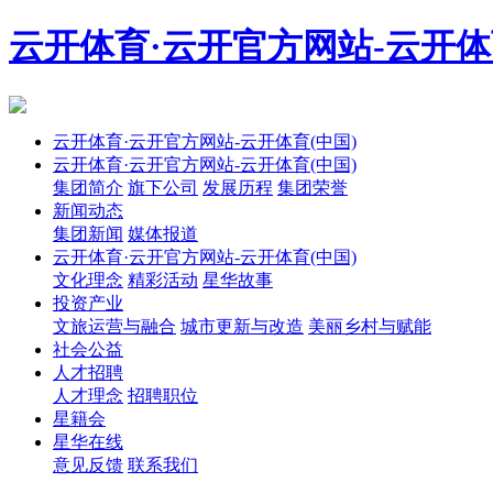
云开体育·云开官方网站-云开体
云开体育·云开官方网站-云开体育(中国)
云开体育·云开官方网站-云开体育(中国)
集团简介
旗下公司
发展历程
集团荣誉
新闻动态
集团新闻
媒体报道
云开体育·云开官方网站-云开体育(中国)
文化理念
精彩活动
星华故事
投资产业
文旅运营与融合
城市更新与改造
美丽乡村与赋能
社会公益
人才招聘
人才理念
招聘职位
星籍会
星华在线
意见反馈
联系我们