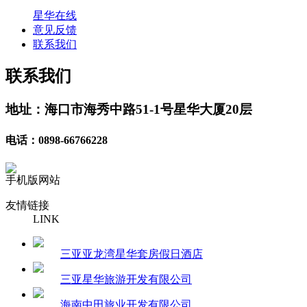
星华在线
意见反馈
联系我们
联系我们
地址：海口市海秀中路51-1号星华大厦20层
电话：0898-66766228
手机版网站
友情链接
LINK
三亚亚龙湾星华套房假日酒店
三亚星华旅游开发有限公司
海南中田旅业开发有限公司