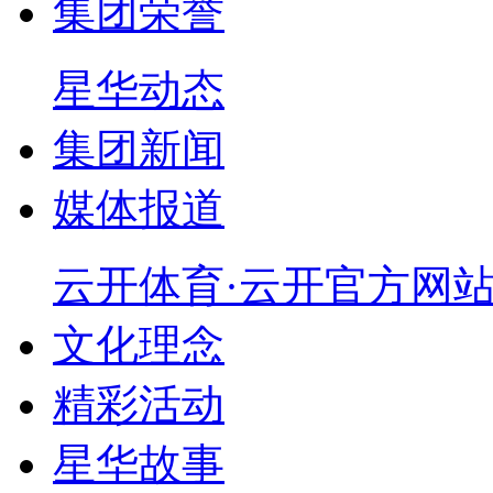
集团荣誉
星华动态
集团新闻
媒体报道
云开体育·云开官方网站
文化理念
精彩活动
星华故事