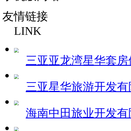
友情链接
LINK
三亚亚龙湾星华套房
三亚星华旅游开发有
海南中田旅业开发有