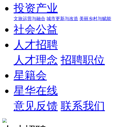
投资产业
文旅运营与融合
城市更新与改造
美丽乡村与赋能
社会公益
人才招聘
人才理念
招聘职位
星籍会
星华在线
意见反馈
联系我们