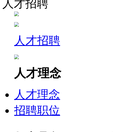
人才招聘
人才招聘
人才理念
人才理念
招聘职位